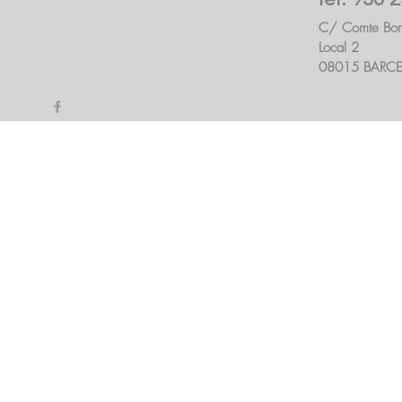
C/ Comte Borr
Local 2
08015 BARC